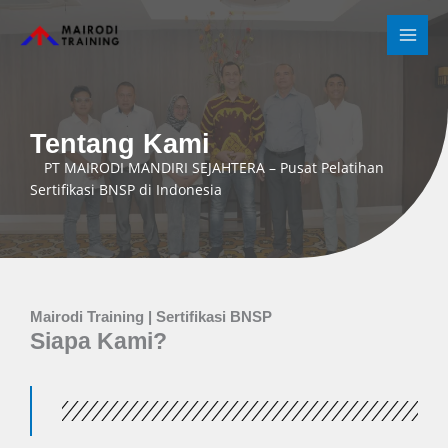
Lewati
Dapatkan Diskon Tambahan dengan mendaftarkan 3 atau lebih peserta dari 1
ke
perusahaan yang sama!
konten
Tentang Kami
PT MAIRODI MANDIRI SEJAHTERA – Pusat Pelatihan
Sertifikasi BNSP di Indonesia
Mairodi Training | Sertifikasi BNSP
Siapa Kami?