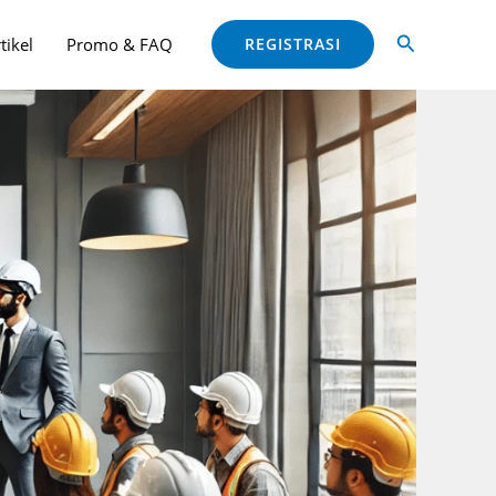
ang sama!
Close
Cari
tikel
Promo & FAQ
REGISTRASI