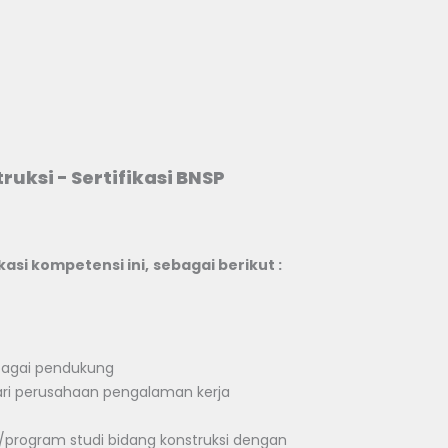
ruksi - Sertifikasi BNSP
ikasi kompetensi
ini,
s
e
b
a
g
a
i berikut :
)
ebagai pendukung
ri perusahaan pengalaman kerja
n/program studi bidang konstruksi dengan