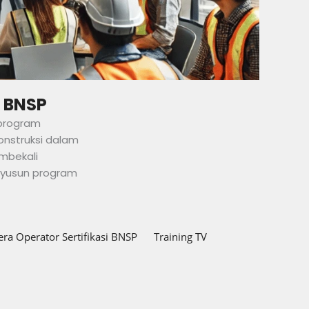
i BNSP
program
onstruksi dalam
embekali
nyusun program
ra Operator Sertifikasi BNSP
Training TV Writer Sertifikasi BN