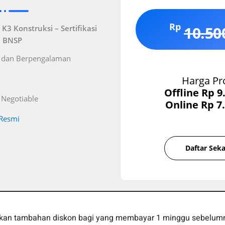
Rp
10.50
K3 Konstruksi – Sertifikasi
BNSP
l dan Berpengalaman
Harga P
Offline Rp 9
 Negotiable
Online Rp 7
 Resmi
Daftar Sek
an tambahan diskon bagi yang membayar 1 minggu sebelum