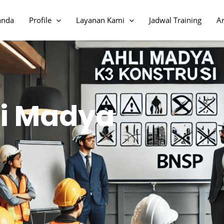
ahan dengan mendaftarkan 3 atau lebih peserta dari 1 perusahaan y
anda
Profile
Layanan Kami
Jadwal Training
Ar
li Madya