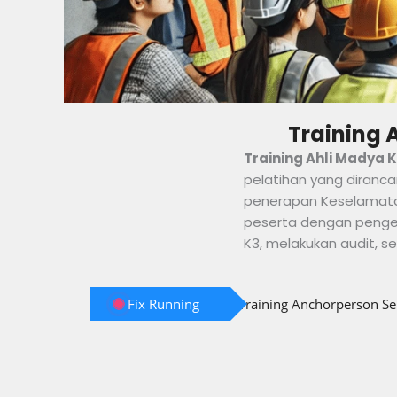
Training 
Training Ahli Madya K
pelatihan yang diranca
penerapan Keselamatan
peserta dengan penget
K3, melakukan audit, s
Fix Running
Training Anchorperson Ser