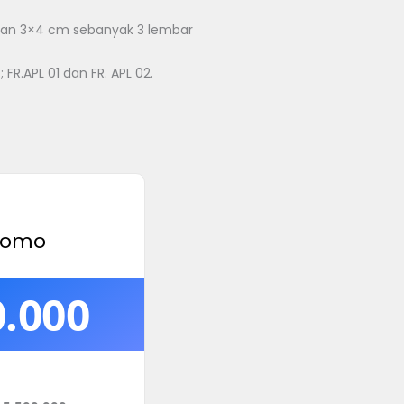
uran 3×4 cm sebanyak 3 lembar
 FR.APL 01 dan FR. APL 02.
romo
0.000