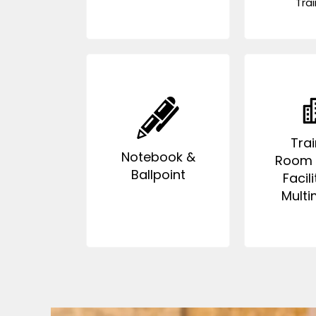
Trai
Trai
Notebook &
Room F
Ballpoint
Facili
Multi