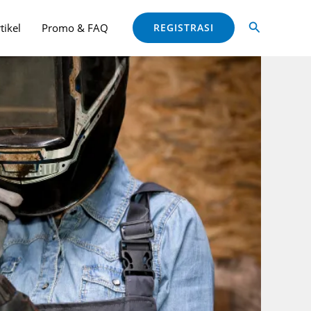
ang sama!
Close
Cari
tikel
Promo & FAQ
REGISTRASI