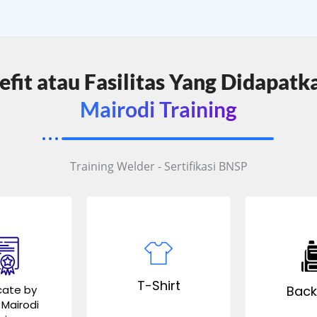
fit atau Fasilitas Yang Didapatk
Mairodi Training
Training Welder - Sertifikasi BNSP
T-Shirt
cate by
Back
Mairodi