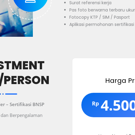
Surat referensi kerja
Pas foto berwarna terbaru uk
Fotocopy KTP / SIM / Pasport
Aplikasi permohonan sertifikasi ;
STMENT
E/PERSON
Harga P
4.50
Rp
er – Sertifikasi BNSP
l dan Berpengalaman