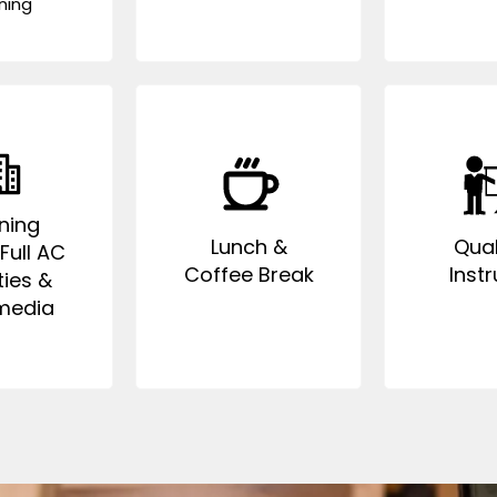
ning
ning
Lunch &
Qual
ull AC
Coffee Break
Instr
ties &
media