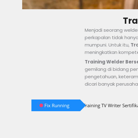
Tra
Menjadi seorang welder
perkapalan tidak hany
mumpuni. Untuk itu,
Tr
meningkatkan kompeten
Training Welder Berse
gemilang di bidang pe
pengetahuan, keterampi
dicari banyak perusaha
Fix Running
Training TV Writer Sertifi